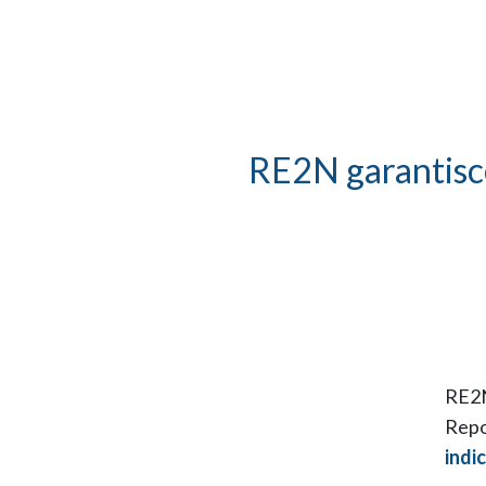
RE2N garantisce
RE2N
Repor
indi