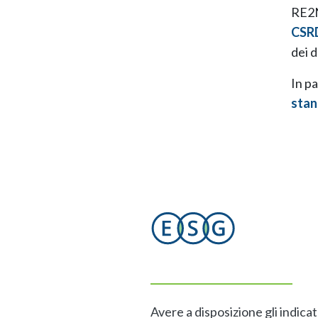
RE2N
CSR
dei d
In pa
stan
Avere a disposizione gli indicat