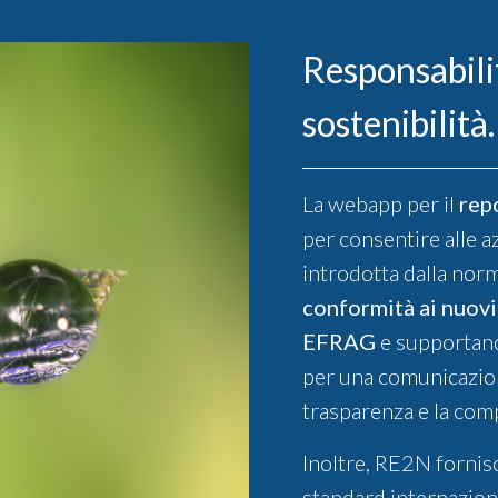
Responsabilit
sostenibilità.
La webapp per il
repo
per consentire alle a
introdotta dalla nor
conformità ai nuovi
EFRAG
e supportan
per una comunicazion
trasparenza e la compa
Inoltre, RE2N fornisce
standard internaziona