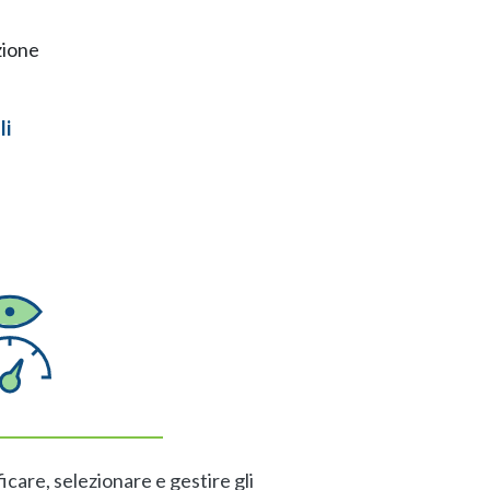
zione
li
ficare, selezionare e gestire gli