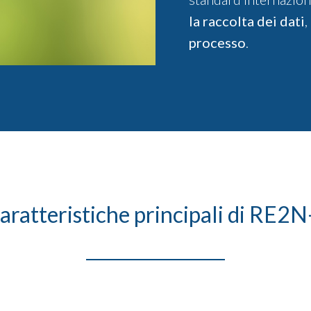
la raccolta dei dati
,
processo
.
caratteristiche principali di RE2N