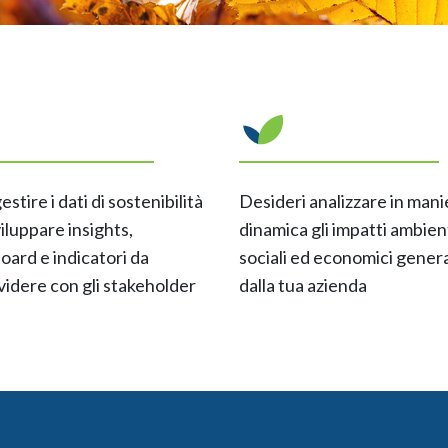
estire i dati di sostenibilità
Desideri analizzare in mani
iluppare insights,
dinamica gli impatti ambient
oard e indicatori da
sociali ed economici genera
videre con gli stakeholder
dalla tua azienda