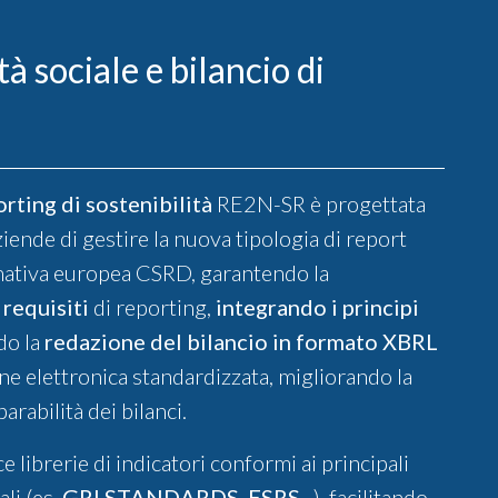
à sociale e bilancio di
rting di sostenibilità
RE2N-SR è progettata
ziende di gestire la nuova tipologia di report
mativa europea CSRD, garantendo la
 requisiti
di reporting,
integrando i principi
do la
redazione del bilancio in formato XBRL
e elettronica standardizzata, migliorando la
rabilità dei bilanci.
 librerie di indicatori conformi ai principali
li (es.
GRI STANDARDS
,
ESRS...
), facilitando