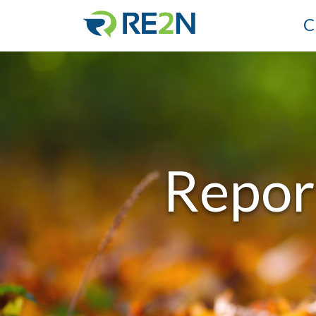
C
Report