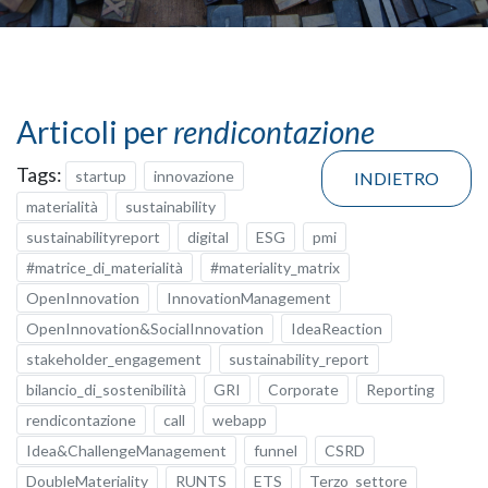
Articoli per
rendicontazione
Tags:
startup
innovazione
INDIETRO
materialità
sustainability
sustainabilityreport
digital
ESG
pmi
#matrice_di_materialità
#materiality_matrix
OpenInnovation
InnovationManagement
OpenInnovation&SocialInnovation
IdeaReaction
stakeholder_engagement
sustainability_report
bilancio_di_sostenibilità
GRI
Corporate
Reporting
rendicontazione
call
webapp
Idea&ChallengeManagement
funnel
CSRD
DoubleMateriality
RUNTS
ETS
Terzo_settore