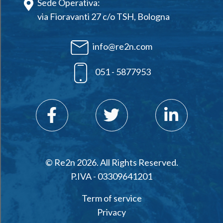
Sede Operativa:
via Fioravanti 27 c/o TSH, Bologna
info@re2n.com
051 - 5877953
© Re2n 2026. All Rights Reserved.
P.IVA - 03309641201
Term of service
Privacy