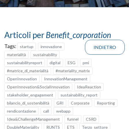
Articoli per
Benefit_corporation
Tags:
startup
innovazione
INDIETRO
materialità
sustainability
sustainabilityreport
digital
ESG
pmi
#matrice_di_materialità
#materiality_matrix
OpenInnovation
InnovationManagement
OpenInnovation&SocialInnovation
IdeaReaction
stakeholder_engagement
sustainability_report
bilancio_di_sostenibilità
GRI
Corporate
Reporting
rendicontazione
call
webapp
Idea&ChallengeManagement
funnel
CSRD
DoubleMateriality
RUNTS
ETS
Terzo_settore