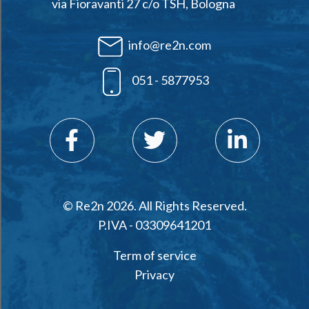
via Fioravanti 27 c/o TSH, Bologna
info@re2n.com
051 - 5877953
© Re2n 2026. All Rights Reserved.
P.IVA - 03309641201
Term of service
Privacy